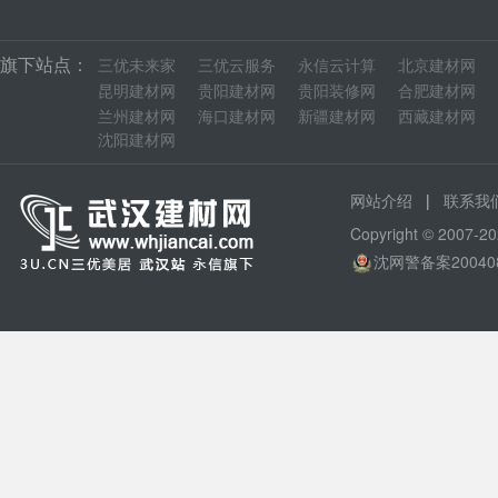
旗下站点：
三优未来家
三优云服务
永信云计算
北京建材网
昆明建材网
贵阳建材网
贵阳装修网
合肥建材网
兰州建材网
海口建材网
新疆建材网
西藏建材网
沈阳建材网
|
网站介绍
联系我
Copyright © 200
沈网警备案20040