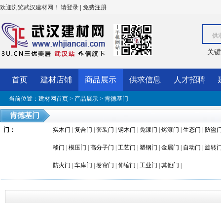
欢迎浏览武汉建材网！
|
请登录
免费注册
供
关键
首页
建材店铺
商品展示
供求信息
人才招聘
当前位置：
建材网首页
>
产品展示
>
肯德基门
肯德基门
门
：
实木门
|
复合门
|
套装门
|
钢木门
|
免漆门
|
烤漆门
|
生态门
|
防盗
移门
|
模压门
|
高分子门
|
工艺门
|
塑钢门
|
金属门
|
自动门
|
旋转
防火门
|
车库门
|
卷帘门
|
伸缩门
|
工业门
|
其他门
|