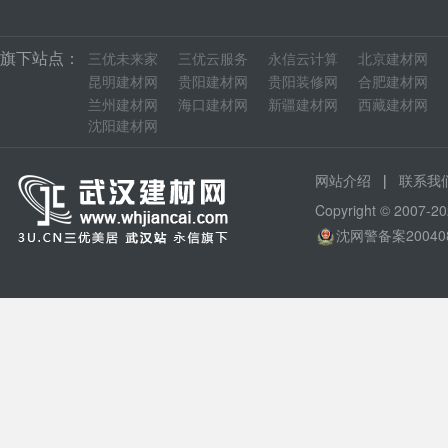
旗下站点：
三优未来家
三优云服务
永信云计算
北京建材网
昆明建材网
贵阳建材网
贵阳装修网
合肥建材网
兰州建材网
海口建材网
新疆建材网
西藏建材网
沈阳建材网
|
网站介绍
联系我
Copyright © 200
沈网警备案20040