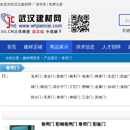
欢迎浏览武汉建材网！
|
请登录
免费注册
供
关键
首页
建材店铺
商品展示
供求信息
人才招聘
当前位置：
建材网首页
>
产品展示
>
卷帘门
卷帘门
门
：
实木门
|
复合门
|
套装门
|
钢木门
|
免漆门
|
烤漆门
|
生态门
|
防盗
移门
|
模压门
|
高分子门
|
工艺门
|
塑钢门
|
金属门
|
自动门
|
旋转
防火门
|
车库门
|
卷帘门
|
伸缩门
|
工业门
|
其他门
|
卷闸门 彩钢卷闸门 卷帘门 彩板门