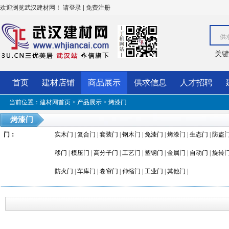
欢迎浏览武汉建材网！
|
请登录
免费注册
供
关键
首页
建材店铺
商品展示
供求信息
人才招聘
当前位置：
建材网首页
>
产品展示
>
烤漆门
烤漆门
门
：
实木门
|
复合门
|
套装门
|
钢木门
|
免漆门
|
烤漆门
|
生态门
|
防盗
移门
|
模压门
|
高分子门
|
工艺门
|
塑钢门
|
金属门
|
自动门
|
旋转
防火门
|
车库门
|
卷帘门
|
伸缩门
|
工业门
|
其他门
|