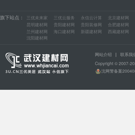
旗下站点：
三优未来家
三优云服务
永信云计算
北京建材网
昆明建材网
贵阳建材网
贵阳装修网
合肥建材网
兰州建材网
海口建材网
新疆建材网
西藏建材网
沈阳建材网
|
网站介绍
联系我
Copyright © 200
沈网警备案20040