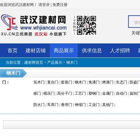
欢迎浏览武汉建材网！
|
请登录
免费注册
供
关键
首页
建材店铺
商品展示
供求信息
人才招聘
当前位置：
建材网首页
>
产品展示
>
钢木门
钢木门
门
：
实木门
|
复合门
|
套装门
|
钢木门
|
免漆门
|
烤漆门
|
生态门
|
防盗
移门
|
模压门
|
高分子门
|
工艺门
|
塑钢门
|
金属门
|
自动门
|
旋转
防火门
|
车库门
|
卷帘门
|
伸缩门
|
工业门
|
其他门
|