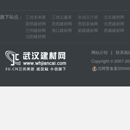
旗下站点：
三优未来家
三优云服务
永信云计算
北京建材网
昆明建材网
贵阳建材网
贵阳装修网
合肥建材网
兰州建材网
海口建材网
新疆建材网
西藏建材网
沈阳建材网
|
网站介绍
联系我
Copyright © 200
沈网警备案20040