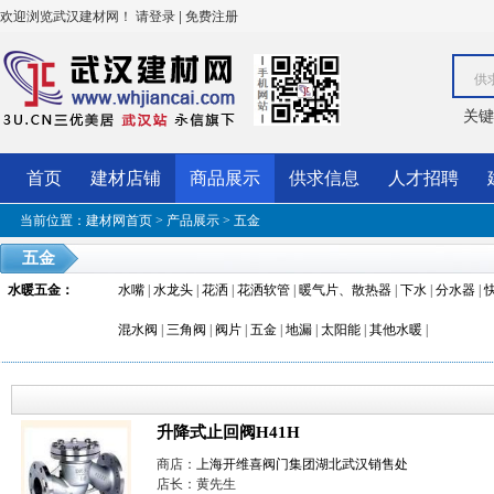
欢迎浏览武汉建材网！
|
请登录
免费注册
供
关键
首页
建材店铺
商品展示
供求信息
人才招聘
当前位置：
建材网首页
>
产品展示
>
五金
五金
水暖五金
：
水嘴
|
水龙头
|
花洒
|
花洒软管
|
暖气片、散热器
|
下水
|
分水器
|
混水阀
|
三角阀
|
阀片
|
五金
|
地漏
|
太阳能
|
其他水暖
|
升降式止回阀H41H
商店：
上海开维喜阀门集团湖北武汉销售处
店长：黄先生