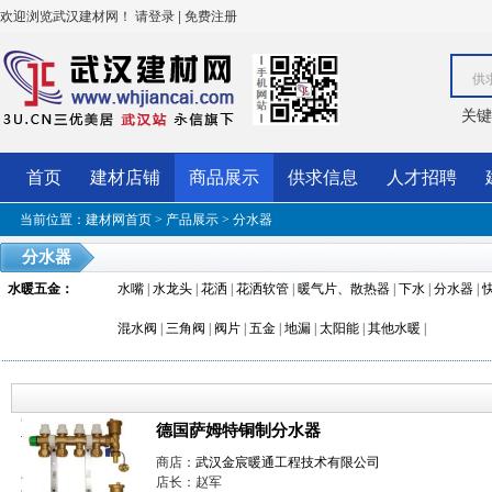
欢迎浏览武汉建材网！
|
请登录
免费注册
供
关键
首页
建材店铺
商品展示
供求信息
人才招聘
当前位置：
建材网首页
>
产品展示
>
分水器
分水器
水暖五金
：
水嘴
|
水龙头
|
花洒
|
花洒软管
|
暖气片、散热器
|
下水
|
分水器
|
混水阀
|
三角阀
|
阀片
|
五金
|
地漏
|
太阳能
|
其他水暖
|
德国萨姆特铜制分水器
商店：
武汉金宸暖通工程技术有限公司
店长：赵军