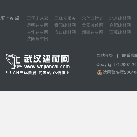
旗下站点：
三优未来家
三优云服务
永信云计算
北京建材网
昆明建材网
贵阳建材网
贵阳装修网
合肥建材网
兰州建材网
海口建材网
新疆建材网
西藏建材网
沈阳建材网
|
网站介绍
联系我
Copyright © 200
沈网警备案20040