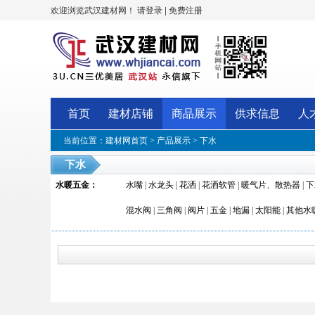
欢迎浏览武汉建材网！
|
请登录
免费注册
首页
建材店铺
商品展示
供求信息
人
当前位置：
建材网首页
>
产品展示
>
下水
下水
水暖五金
：
水嘴
|
水龙头
|
花洒
|
花洒软管
|
暖气片、散热器
|
下
混水阀
|
三角阀
|
阀片
|
五金
|
地漏
|
太阳能
|
其他水