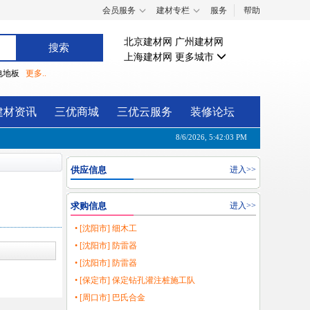
会员服务
建材专栏
服务
帮助
北京建材网
广州建材网
上海建材网
更多城市
电地板
更多..
建材资讯
三优商城
三优云服务
装修论坛
8/6/2026, 5:42:03 PM
供应信息
进入>>
求购信息
进入>>
• [沈阳市] 细木工
• [沈阳市] 防雷器
• [沈阳市] 防雷器
• [保定市] 保定钻孔灌注桩施工队
• [周口市] 巴氏合金