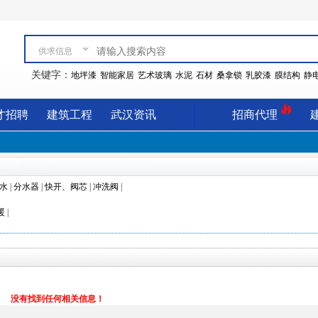
供求信息
关键字：
地坪漆
智能家居
艺术玻璃
水泥
石材
桑拿锁
乳胶漆
膜结构
静
才招聘
建筑工程
武汉资讯
招商代理
水
|
分水器
|
快开、阀芯
|
冲洗阀
|
暖
|
没有找到任何相关信息！