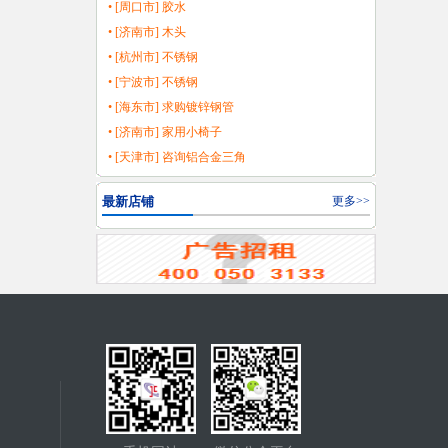
• [周口市] 胶水
• [济南市] 木头
• [杭州市] 不锈钢
• [宁波市] 不锈钢
• [海东市] 求购镀锌钢管
• [济南市] 家用小椅子
• [天津市] 咨询铝合金三角
最新店铺
更多>>