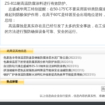
ZS-811耐高温防腐涂料进行有效防护。
志盛威华周工特别提醒：在50-175℃不要采用富锌类防
难起到阴极保护作用，在高于60℃是锌甚至会出现电位逆转
总结：
高温腐蚀是真实存在且已经引发了太多的安全事故，在工业
的方法进行预防确保设备可靠、安全的运行。
此商店其他信息
·
危废急冷塔保温层防渗及钢板防腐涂层水泥厂除尘器
(2022/2/11)
·
包裹保温层下的管道防腐原因分析与防护涂层
(2022/2/11)
·
自洁防玷污漆志盛威华ZS-511纳米自洁涂料防涂鸦
(2022/2/11)
·
拱顶储罐外壁热反射隔热涂料降温节能保安全油罐防腐
(2022/2/11)
·
锅炉厂炉体保温防腐耐火涂料红外辐射提高热效率节能提质增效
(2022/2/11)
热点标签
以上信息由企业自行提供，信息内容的真实性、准确