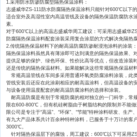
1.采用防水防渗防腐型隔热保温涂料：
志盛威华ZS-111防水防腐隔热保温涂料只能针对600℃以下的
适合室外及高湿性室内高温管线及设备的隔热保温防腐防水涂
素。
对于600℃以上的高温志盛威华周工建议：可采用志盛威华ZS-
防腐隔热保温涂料配套涂装采用复合涂层的方式解决免隔热
2.传统隔热保温材料下的耐高温防腐防渗耐浸泡涂料的涂装
隔热保温涂料虽然具有薄涂即可达到满意的隔热保温效果、
提供足够的保护、绿色环保、性价比高等优点，但改造涂装
还是传统的隔热保温材料。如果能解决这些常规隔热保温材
常规高温管线在车间多采用普通环氧类防腐涂料涂装，此类
管线安装后还应在此涂刷相应的耐高温涂料，但高温设备的
与设备使用温度配套的耐高温防腐涂料的选择和涂装。
耐高温防腐是有别于常规防腐的相对独立的一门科学，常规
限在600-800℃，但有机硅树脂由于树脂结构的限制并不
限公司是专注于“高温”、“环保”、“节能”特种涂料研发、
有九大产品体系共计百余种特种涂料，已服务于十万计的客
3000℃。
针对隔热保温层下的腐蚀，周工建议：600℃以下可采用ZS-