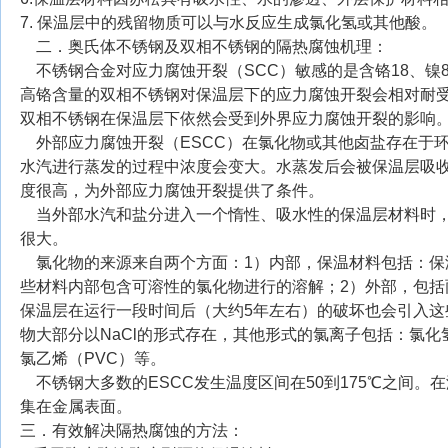
7. 保温层中的残留物质可以与水反应生成氯化氢或其他酸。
二．奥氏体不锈钢及双相不锈钢的隔热腐蚀机理：
不锈钢合金对应力腐蚀开裂（SCC）敏感的是含铬18、镍
高铬含量的双相不锈钢对保温层下的应力腐蚀开裂会相对耐
双相不锈钢在保温层下依然会受到外界应力腐蚀开裂的影响
外部应力腐蚀开裂（ESCC）在氯化物或其他卤盐存在于
水汽进行蒸发的过程中浓度会变大。水蒸发后会被保温层吸
度很高，为外部应力腐蚀开裂提供了条件。
当外部水汽和盐分进入一个惰性、吸水性的保温层材料时，
很大。
氯化物的来源来自两个方面：1）内部，保温材料包括：保
些材料内部包含可溶性的氯化物进行的溶解；2）外部，包
保温层在运行一段时间后（大约5年左右）的破坏也会引入
物大部分以NaCl的形式存在，其他形式的氯离子包括：氯化
氯乙烯（PVC）等。
不锈钢大多数的ESCC发生温度区间在50到175℃之间。
集在金属表面。
三．有效解决隔热腐蚀的方法：