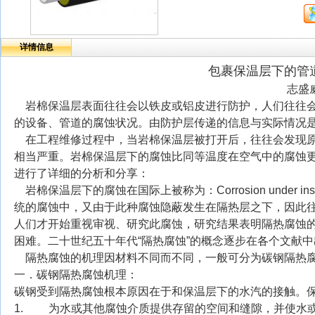
详情信息
包裹保温层下的管
志盛
岩棉保温层表面往往会以铁皮或铝皮进行防护，人们往往会
的设备、管道的腐蚀状况。由防护层传递的信息与实际情况
在工程维修过程中，当岩棉保温层被打开后，往往会发现原
相当严重。岩棉保温层下的腐蚀比同等温度在空气中的腐蚀
进行了详细的分析和分享：
岩棉保温层下的腐蚀在国际上被称为：Corrosion under i
统的腐蚀中，又由于此种腐蚀隐蔽发生在隔热层之下，因此
人们才开始重视审视、研究此腐蚀，研究结果表明隔热腐蚀
困难。二十世纪五十年代“隔热腐蚀”的概念逐步在各个文献中
隔热腐蚀的机理因材料不同而不同，一般可分为碳钢隔热腐
一．碳钢隔热腐蚀机理：
碳钢受到隔热腐蚀根本原因在于和保温层下的水汽的接触。
1. 为水或其他腐蚀介质提供存留的空间和缝隙，并使水