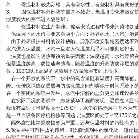
2. 保温材料较为苏松，具有吸水性，有些材料具有良好
3. 因保温材料外部防护层并不致密，当温度变化导致保
湿度较大的空气进入隔热层；
4. 保温材料在生产制作、储运安装过程中带来污染物加
保温层下的水汽主要来自两个方面：外界的水（水汽）渗
由于外界保护材料的设计缺陷、异形部位安装精密度达不到
水汽进入保温层。水汽一旦渗入保温层几乎不可能彻底排出
温度也是影响隔热腐蚀的重要因素：温度越高，水汽停留在
但是温度越高，腐蚀速率越高，随着温度的升高防腐涂层的选
效，100℃以上高温的隔热层下防腐涂层市面上很少。
在一个开放的系统下，水中的氧含量随着温度升高而降低。
降。但传统隔热保温层与防腐涂层之间却类似于封闭系统下
在一个密闭的系统中发生。水汽中溶解的盐分更会加速设备
在实际工况的测试中，志盛威华工程师发现，温度在-4至17
般没有腐蚀；当温度高于175℃时，水份在隔热层中基本为
是一旦当设备因停机检修等问题，温度区间处于-4至175℃
隔热腐蚀比常规腐蚀更为严重，还与保温材料的特性有关
5.保温层中可溶性盐的残留，例如阻燃剂中的氯化物、硫化
6.保温层材料因苏松具有吸水性、水的渗透、外层保护材料