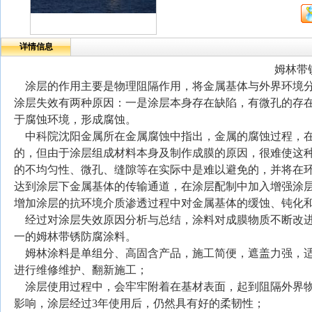
详情信息
姆林带
涂层的作用主要是物理阻隔作用，将金属基体与外界环境分
涂层失效有两种原因：一是涂层本身存在缺陷，有微孔的存
于腐蚀环境，形成腐蚀。
中科院沈阳金属所在金属腐蚀中指出，金属的腐蚀过程，在
的，但由于涂层组成材料本身及制作成膜的原因，很难使这
的不均匀性、微孔、缝隙等在实际中是难以避免的，并将在
达到涂层下金属基体的传输通道，在涂层配制中加入增强涂
增加涂层的抗环境介质渗透过程中对金属基体的缓蚀、钝化
经过对涂层失效原因分析与总结，涂料对成膜物质不断改进
一的姆林带锈防腐涂料。
姆林涂料是单组分、高固含产品，施工简便，遮盖力强，
进行维修维护、翻新施工；
涂层使用过程中，会牢牢附着在基材表面，起到阻隔外界物
影响，涂层经过
3
年使用后，仍然具有好的柔韧性；