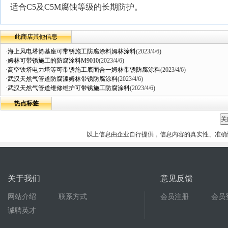
适合
C5
及
C5M
腐蚀等级的长期防护。
此商店其他信息
·
海上风电塔筒基座可带锈施工防腐涂料姆林涂料
(2023/4/6)
·
姆林可带锈施工的防腐涂料M9010
(2023/4/6)
·
高空铁塔电力塔等可带锈施工底面合一姆林带锈防腐涂料
(2023/4/6)
·
武汉天然气管道防腐漆姆林带锈防腐涂料
(2023/4/6)
·
武汉天然气管道维修维护可带锈施工防腐涂料
(2023/4/6)
热点标签
以上信息由企业自行提供，信息内容的真实性、准确
关于我们
意见反馈
网站介绍
联系方式
会员注册
会员
诚聘英才