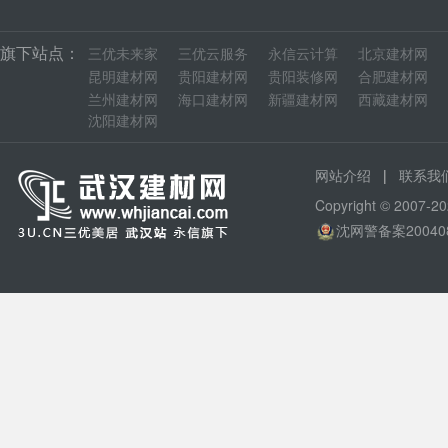
旗下站点：
三优未来家
三优云服务
永信云计算
北京建材网
昆明建材网
贵阳建材网
贵阳装修网
合肥建材网
兰州建材网
海口建材网
新疆建材网
西藏建材网
沈阳建材网
|
网站介绍
联系我
Copyright © 200
沈网警备案20040