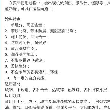
在实际使用过程中，会出现机械划伤、微裂纹、缝隙等，只
愈功能，可以在湿基面施工。
涂料特点
1
、单组分、高固含量；
2
、带锈防腐、带水防腐、潮湿基面防腐；
3
、施工简便、底面合一；
4
、防腐时间长、耐候好；
5
、适合基材广泛；
6
、潮湿基面施工；
7
、不影响雷达电磁波；
8
、柔韧性好；
9
、不含苯等芳香类溶剂，环保；
10
、有一定的自愈功能。
适用基材
碳钢、不锈钢、各种合金、热镀锌、热浸锌、各种旧有涂层
应用领域
适用于工业、农业、城市及海洋领域的金属防腐，厂房钢结
油、燃气、
LNG
等输送管道、储罐及平台，太阳能发电、光