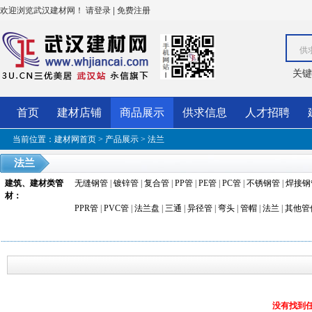
欢迎浏览武汉建材网！
|
请登录
免费注册
供
关键
首页
建材店铺
商品展示
供求信息
人才招聘
当前位置：
建材网首页
>
产品展示
>
法兰
法兰
建筑、建材类管
无缝钢管
|
镀锌管
|
复合管
|
PP管
|
PE管
|
PC管
|
不锈钢管
|
焊接钢
材
：
PPR管
|
PVC管
|
法兰盘
|
三通
|
异径管
|
弯头
|
管帽
|
法兰
|
其他管
没有找到