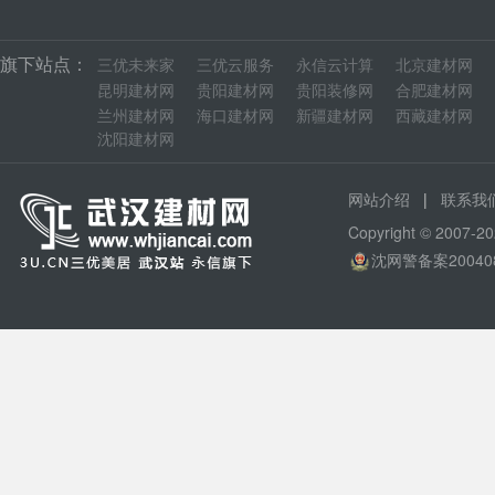
旗下站点：
三优未来家
三优云服务
永信云计算
北京建材网
昆明建材网
贵阳建材网
贵阳装修网
合肥建材网
兰州建材网
海口建材网
新疆建材网
西藏建材网
沈阳建材网
|
网站介绍
联系我
Copyright © 200
沈网警备案20040