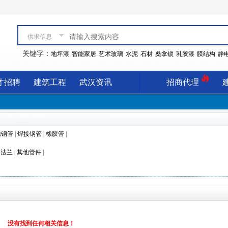
供求信息
关键字：
地坪漆
智能家居
艺术玻璃
水泥
石材
桑拿锁
乳胶漆
膜结构
静
才招聘
建筑工程
武汉资讯
招商代理
锈钢管
|
焊接钢管
|
橡胶管
|
|
法兰
|
其他管件
|
没有找到任何相关信息！