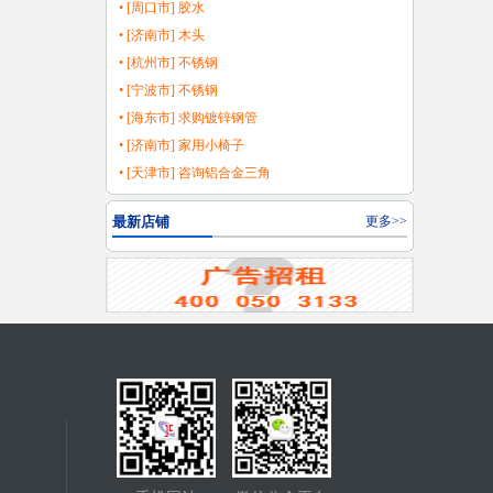
• [周口市] 胶水
• [济南市] 木头
• [杭州市] 不锈钢
• [宁波市] 不锈钢
• [海东市] 求购镀锌钢管
• [济南市] 家用小椅子
• [天津市] 咨询铝合金三角
最新店铺
更多>>