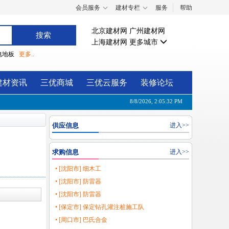
会员服务
建材专栏
服务
帮助
北京建材网
广州建材网
上海建材网
更多城市
电地板
更多..
建材资讯
三优商城
三优云服务
装修论坛
8/8/2026, 2:05:33 PM
供应信息
进入>>
求购信息
进入>>
• [沈阳市] 细木工
• [沈阳市] 防雷器
• [沈阳市] 防雷器
• [保定市] 保定钻孔灌注桩施工队
• [周口市] 巴氏合金