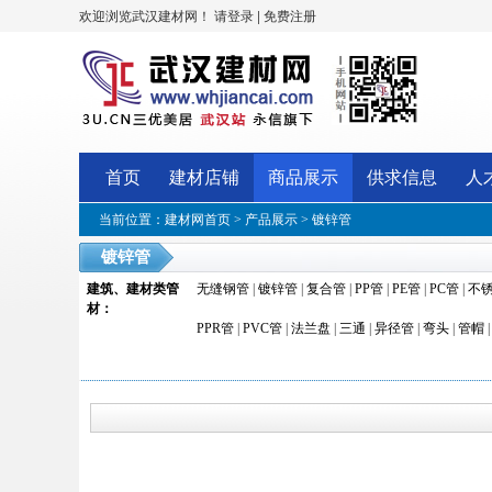
欢迎浏览武汉建材网！
|
请登录
免费注册
首页
建材店铺
商品展示
供求信息
人
当前位置：
建材网首页
>
产品展示
>
镀锌管
镀锌管
建筑、建材类管
无缝钢管
|
镀锌管
|
复合管
|
PP管
|
PE管
|
PC管
|
不
材
：
PPR管
|
PVC管
|
法兰盘
|
三通
|
异径管
|
弯头
|
管帽