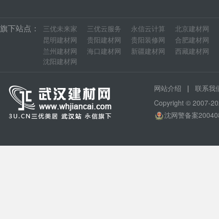
旗下站点：
三优未来家
三优云服务
永信云计算
北京建材网
昆明建材网
贵阳建材网
贵阳装修网
合肥建材网
兰州建材网
海口建材网
新疆建材网
西藏建材网
沈阳建材网
|
网站介绍
联系我
Copyright © 200
沈网警备案20040