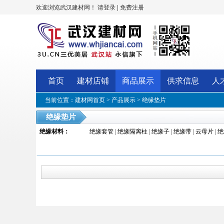
欢迎浏览武汉建材网！
|
请登录
免费注册
首页
建材店铺
商品展示
供求信息
人
当前位置：
建材网首页
>
产品展示
>
绝缘垫片
绝缘垫片
绝缘材料
：
绝缘套管
|
绝缘隔离柱
|
绝缘子
|
绝缘带
|
云母片
|
绝