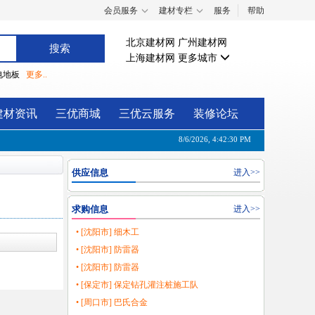
会员服务
建材专栏
服务
帮助
北京建材网
广州建材网
上海建材网
更多城市
电地板
更多..
建材资讯
三优商城
三优云服务
装修论坛
8/6/2026, 4:42:30 PM
供应信息
进入>>
求购信息
进入>>
• [沈阳市] 细木工
• [沈阳市] 防雷器
• [沈阳市] 防雷器
• [保定市] 保定钻孔灌注桩施工队
• [周口市] 巴氏合金