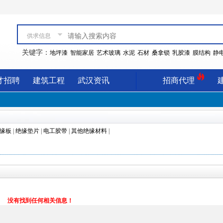
供求信息
关键字：
地坪漆
智能家居
艺术玻璃
水泥
石材
桑拿锁
乳胶漆
膜结构
静
才招聘
建筑工程
武汉资讯
招商代理
缘板
|
绝缘垫片
|
电工胶带
|
其他绝缘材料
|
没有找到任何相关信息！