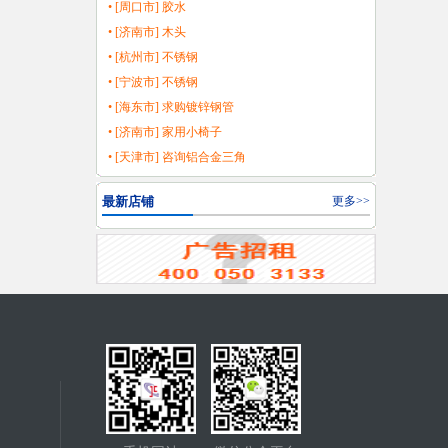
• [周口市] 胶水
• [济南市] 木头
• [杭州市] 不锈钢
• [宁波市] 不锈钢
• [海东市] 求购镀锌钢管
• [济南市] 家用小椅子
• [天津市] 咨询铝合金三角
最新店铺
更多>>