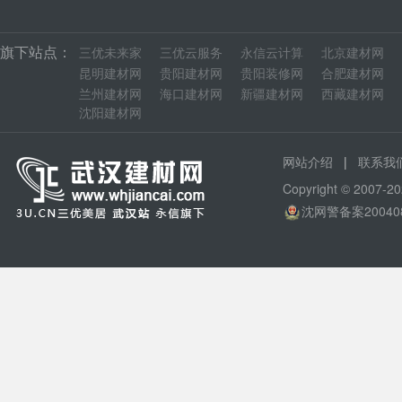
旗下站点：
三优未来家
三优云服务
永信云计算
北京建材网
昆明建材网
贵阳建材网
贵阳装修网
合肥建材网
兰州建材网
海口建材网
新疆建材网
西藏建材网
沈阳建材网
|
网站介绍
联系我
Copyright © 200
沈网警备案20040