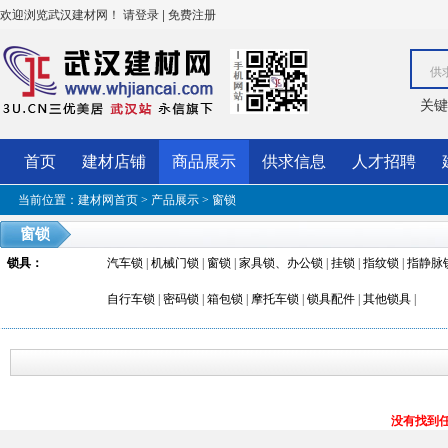
欢迎浏览武汉建材网！
|
请登录
免费注册
供
关键
首页
建材店铺
商品展示
供求信息
人才招聘
当前位置：
建材网首页
>
产品展示
>
窗锁
窗锁
锁具
：
汽车锁
|
机械门锁
|
窗锁
|
家具锁、办公锁
|
挂锁
|
指纹锁
|
指静脉
自行车锁
|
密码锁
|
箱包锁
|
摩托车锁
|
锁具配件
|
其他锁具
|
没有找到