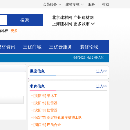
会员服务
建材专栏
服务
帮助
北京建材网
广州建材网
上海建材网
更多城市
电地板
更多..
建材资讯
三优商城
三优云服务
装修论坛
8/8/2026, 6:12:10 AM
供应信息
进入>>
求购信息
进入>>
• [沈阳市] 细木工
• [沈阳市] 防雷器
• [沈阳市] 防雷器
• [保定市] 保定钻孔灌注桩施工队
• [周口市] 巴氏合金