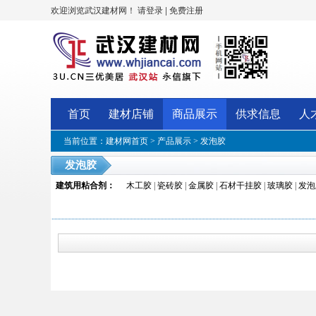
欢迎浏览武汉建材网！
|
请登录
免费注册
首页
建材店铺
商品展示
供求信息
人
当前位置：
建材网首页
>
产品展示
>
发泡胶
发泡胶
建筑用粘合剂
：
木工胶
|
瓷砖胶
|
金属胶
|
石材干挂胶
|
玻璃胶
|
发泡