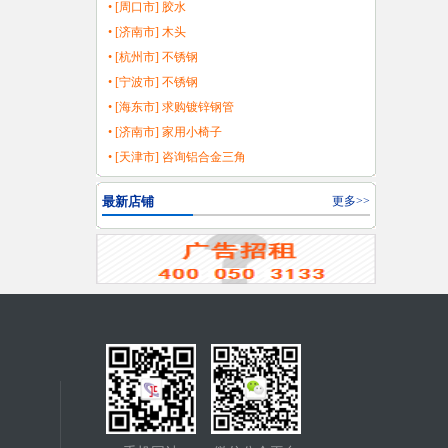
• [周口市] 胶水
• [济南市] 木头
• [杭州市] 不锈钢
• [宁波市] 不锈钢
• [海东市] 求购镀锌钢管
• [济南市] 家用小椅子
• [天津市] 咨询铝合金三角
最新店铺
更多>>