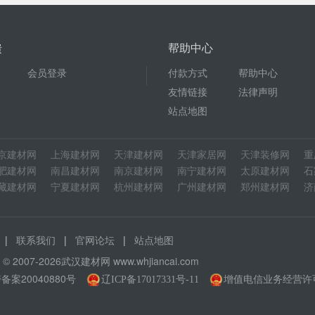
馈
帮助中心
会员登录
付款方式
帮助中心
友情链接
法律声明
站点地图
京建材网
上海建材网
天津建材网
天津家居网
天津装修网
重
肥建材网
南昌建材网
南京建材网
南宁建材网
太原建材网
石
藏建材网
宁夏建材网
杭州建材网
广州建材网
郑州建材网
济
|
|
|
联系我们
官网论坛
站点地图
ht © 2007-2026武汉建材网
www.whjiancai.com
备案20040880号
增值电信业务经营许可证
辽ICP备17017331号-11