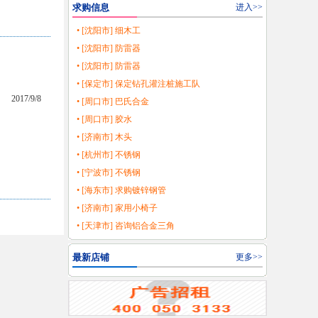
求购信息
进入>>
• [沈阳市] 细木工
• [沈阳市] 防雷器
• [沈阳市] 防雷器
• [保定市] 保定钻孔灌注桩施工队
2017/9/8
• [周口市] 巴氏合金
• [周口市] 胶水
• [济南市] 木头
• [杭州市] 不锈钢
• [宁波市] 不锈钢
• [海东市] 求购镀锌钢管
• [济南市] 家用小椅子
• [天津市] 咨询铝合金三角
最新店铺
更多>>