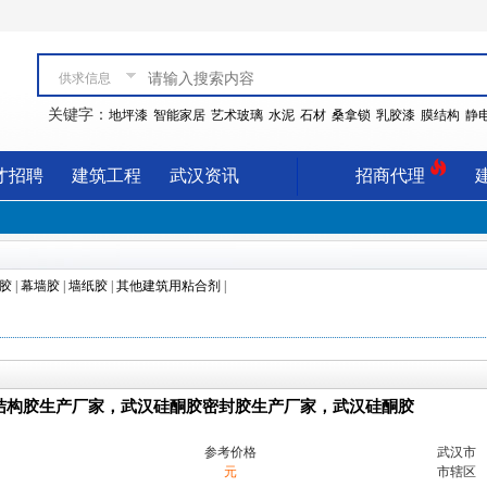
供求信息
关键字：
地坪漆
智能家居
艺术玻璃
水泥
石材
桑拿锁
乳胶漆
膜结构
静
才招聘
建筑工程
武汉资讯
招商代理
胶
|
幕墙胶
|
墙纸胶
|
其他建筑用粘合剂
|
结构胶生产厂家，武汉硅酮胶密封胶生产厂家，武汉硅酮胶
参考价格
武汉市
元
市辖区