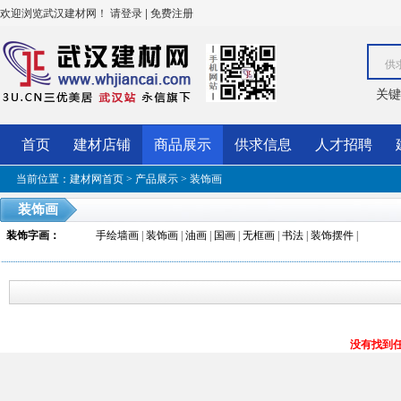
欢迎浏览武汉建材网！
|
请登录
免费注册
供
关键
首页
建材店铺
商品展示
供求信息
人才招聘
当前位置：
建材网首页
>
产品展示
>
装饰画
装饰画
装饰字画
：
手绘墙画
|
装饰画
|
油画
|
国画
|
无框画
|
书法
|
装饰摆件
|
没有找到