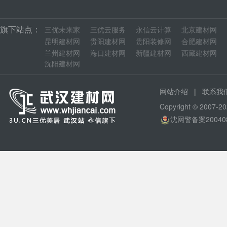
旗下站点：
三优未来家
三优云服务
永信云计算
北京建材网
昆明建材网
贵阳建材网
贵阳装修网
合肥建材网
兰州建材网
海口建材网
新疆建材网
西藏建材网
沈阳建材网
|
网站介绍
联系我
Copyright © 200
沈网警备案20040