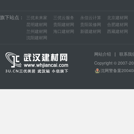
旗下站点：
三优未来家
三优云服务
永信云计算
北京建材网
昆明建材网
贵阳建材网
贵阳装修网
合肥建材网
兰州建材网
海口建材网
新疆建材网
西藏建材网
沈阳建材网
|
网站介绍
联系我
Copyright © 200
沈网警备案20040