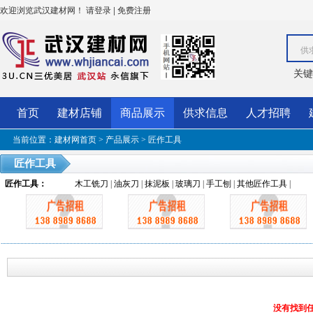
欢迎浏览武汉建材网！
|
请登录
免费注册
供
关键
首页
建材店铺
商品展示
供求信息
人才招聘
当前位置：
建材网首页
>
产品展示
>
匠作工具
匠作工具
匠作工具
：
木工铣刀
|
油灰刀
|
抹泥板
|
玻璃刀
|
手工刨
|
其他匠作工具
|
没有找到