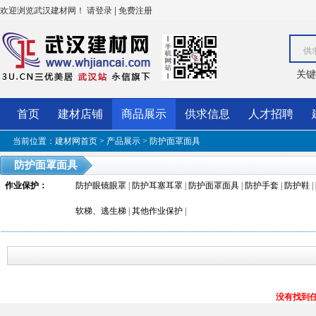
欢迎浏览武汉建材网！
|
请登录
免费注册
供
关键
首页
建材店铺
商品展示
供求信息
人才招聘
当前位置：
建材网首页
>
产品展示
>
防护面罩面具
防护面罩面具
作业保护
：
防护眼镜眼罩
|
防护耳塞耳罩
|
防护面罩面具
|
防护手套
|
防护鞋
|
软梯、逃生梯
|
其他作业保护
|
没有找到