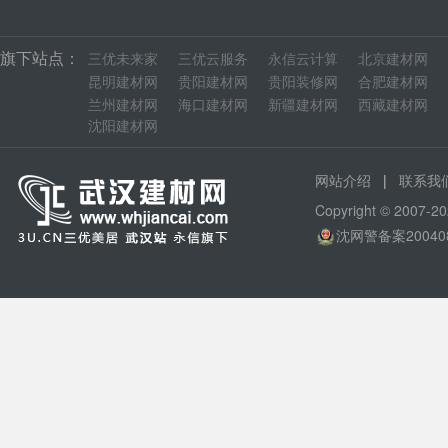
旗下站点：
三优未来家
三优云服务
永信云计算
北京建材网
昆明建材网
贵阳建材网
贵阳装修网
合肥建材网
兰州建材网
海口建材网
新疆建材网
西藏建材网
沈阳建材网
|
网站介绍
联系我
Copyright © 200
沈网警备案20040