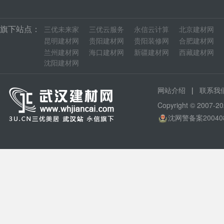
旗下站点：
三优未来家
三优云服务
永信云计算
北京建材网
昆明建材网
贵阳建材网
贵阳装修网
合肥建材网
兰州建材网
海口建材网
新疆建材网
西藏建材网
沈阳建材网
|
网站介绍
联系我
Copyright © 200
沈网警备案20040