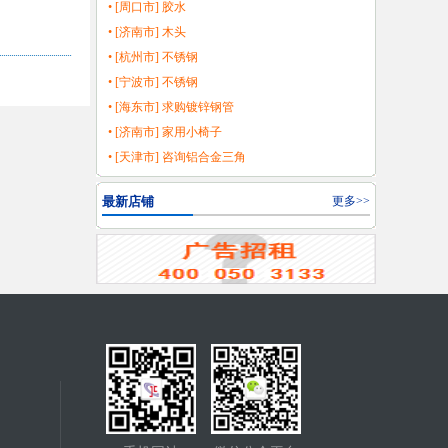
• [周口市] 胶水
• [济南市] 木头
• [杭州市] 不锈钢
• [宁波市] 不锈钢
• [海东市] 求购镀锌钢管
• [济南市] 家用小椅子
• [天津市] 咨询铝合金三角
最新店铺
更多>>