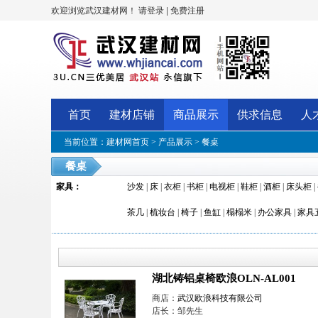
欢迎浏览武汉建材网！
|
请登录
免费注册
首页
建材店铺
商品展示
供求信息
人
当前位置：
建材网首页
>
产品展示
>
餐桌
餐桌
家具
：
沙发
|
床
|
衣柜
|
书柜
|
电视柜
|
鞋柜
|
酒柜
|
床头柜
|
茶几
|
梳妆台
|
椅子
|
鱼缸
|
榻榻米
|
办公家具
|
家具
湖北铸铝桌椅欧浪OLN-AL001
商店：
武汉欧浪科技有限公司
店长：邹先生