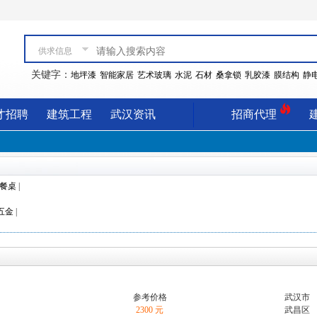
供求信息
关键字：
地坪漆
智能家居
艺术玻璃
水泥
石材
桑拿锁
乳胶漆
膜结构
静
才招聘
建筑工程
武汉资讯
招商代理
餐桌
|
五金
|
参考价格
武汉市
2300 元
武昌区