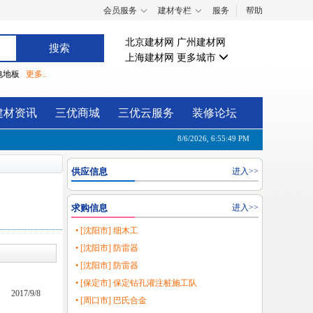
会员服务
建材专栏
服务
帮助
北京建材网
广州建材网
上海建材网
更多城市
电地板
更多..
建材资讯
三优商城
三优云服务
装修论坛
8/6/2026, 6:55:49 PM
供应信息
进入>>
求购信息
进入>>
• [沈阳市] 细木工
• [沈阳市] 防雷器
• [沈阳市] 防雷器
• [保定市] 保定钻孔灌注桩施工队
2017/9/8
• [周口市] 巴氏合金