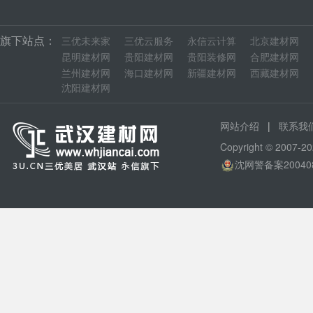
旗下站点：
三优未来家
三优云服务
永信云计算
北京建材网
昆明建材网
贵阳建材网
贵阳装修网
合肥建材网
兰州建材网
海口建材网
新疆建材网
西藏建材网
沈阳建材网
|
网站介绍
联系我
Copyright © 200
沈网警备案20040