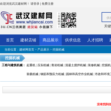
欢迎浏览武汉建材网！
|
请登录
免费注册
供
关键
首页
建材店铺
商品展示
供求信息
人才招聘
当前位置：
建材网首页
>
产品展示
>
挖掘机械
挖掘机械
工程与建筑机械
：
起重机
|
压实机械
|
凿岩机械
|
混凝土搅拌机械
|
装修机械
|
挖掘
装载机械
|
钢筋和预应力机械
|
园林和高空作业机械
|
市政和环境
没有找到