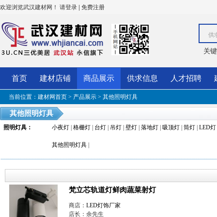
欢迎浏览武汉建材网！
|
请登录
免费注册
供
关键
首页
建材店铺
商品展示
供求信息
人才招聘
当前位置：
建材网首页
>
产品展示
>
其他照明灯具
其他照明灯具
照明灯具
：
小夜灯
|
格栅灯
|
台灯
|
吊灯
|
壁灯
|
落地灯
|
吸顶灯
|
筒灯
|
LED灯
其他照明灯具
|
梵立芯轨道灯鲜肉蔬菜射灯
商店：
LED灯饰厂家
店长：余先生