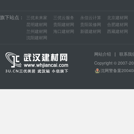
旗下站点：
三优未来家
三优云服务
永信云计算
北京建材网
昆明建材网
贵阳建材网
贵阳装修网
合肥建材网
兰州建材网
海口建材网
新疆建材网
西藏建材网
沈阳建材网
|
网站介绍
联系我
Copyright © 200
沈网警备案20040