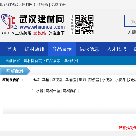
欢迎浏览武汉建材网！
|
请登录
免费注册
供
关键
首页
建材店铺
商品展示
供求信息
人才招聘
当前位置：
建材网首页
>
产品展示
>
马桶配件
马桶配件
座厕及配件
：
水箱
|
马桶
|
座便器
|
马桶盖
|
座厕
|
蹲便器
|
小便器
|
小便斗
|
妇洗
冲水器
|
马桶坐垫
|
马桶配件
|
没有找到