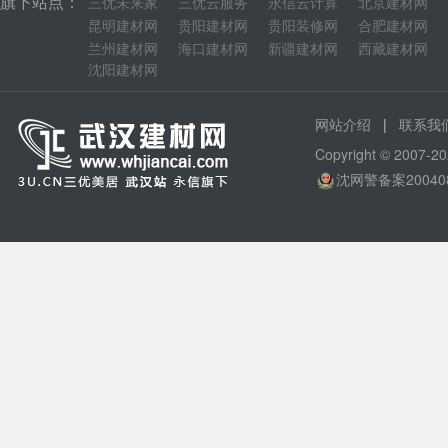
旗下站点：
三优未来家
三优云服务
永信云计算
北京建材网
昆明建材网
贵阳建材网
贵阳装修网
合肥建材网
兰州建材网
海口建材网
新疆建材网
西藏建材网
沈阳建材网
|
网站介绍
联系我
Copyright © 200
沈网警备案20040