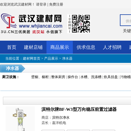
欢迎浏览武汉建材网！
|
请登录
免费注册
供
关键
首页
建材店铺
商品展示
供求信息
人才招聘
当前位置：
建材网首页
>
产品展示
>
净水器
净水器
厨卫设施
：
壁橱、橱柜
|
整体厨房
|
操作台
|
水槽、洗涤槽
|
炊具挂盘
|
污物桶
滨特尔牌BF-W3型万向稳压前置过滤器
商店：
滨特尔净水
店长：嘉洋机电