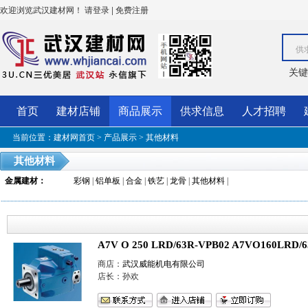
欢迎浏览武汉建材网！
|
请登录
免费注册
供
关键
首页
建材店铺
商品展示
供求信息
人才招聘
当前位置：
建材网首页
>
产品展示
>
其他材料
其他材料
金属建材
：
彩钢
|
铝单板
|
合金
|
铁艺
|
龙骨
|
其他材料
|
A7V O 250 LRD/63R-VPB02 A7VO160LRD/
商店：
武汉威能机电有限公司
店长：孙欢