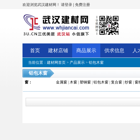
欢迎浏览武汉建材网！
|
请登录
免费注册
首页
建材店铺
商品展示
供求信息
人
当前位置：
建材网首页
>
产品展示
>
铝包木窗
铝包木窗
窗
：
金属窗
|
木窗
|
塑钢窗
|
铝包木窗
|
复合窗
|
纱窗
|
窗