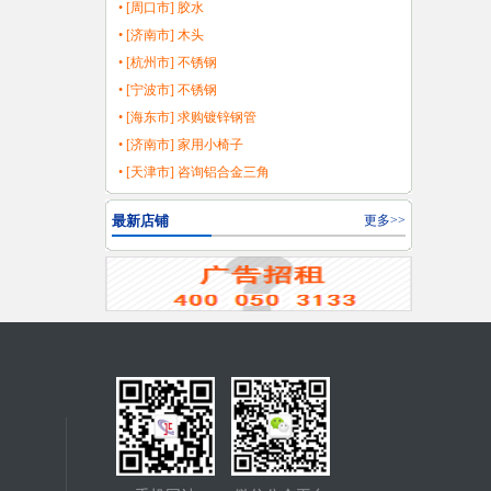
• [周口市] 胶水
• [济南市] 木头
• [杭州市] 不锈钢
• [宁波市] 不锈钢
• [海东市] 求购镀锌钢管
• [济南市] 家用小椅子
• [天津市] 咨询铝合金三角
最新店铺
更多>>