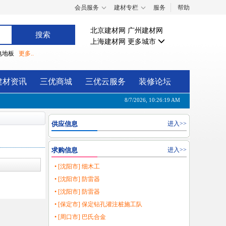
会员服务
建材专栏
服务
帮助
北京建材网
广州建材网
上海建材网
更多城市
电地板
更多..
建材资讯
三优商城
三优云服务
装修论坛
8/7/2026, 10:26:20 AM
供应信息
进入>>
求购信息
进入>>
• [沈阳市] 细木工
• [沈阳市] 防雷器
• [沈阳市] 防雷器
• [保定市] 保定钻孔灌注桩施工队
• [周口市] 巴氏合金