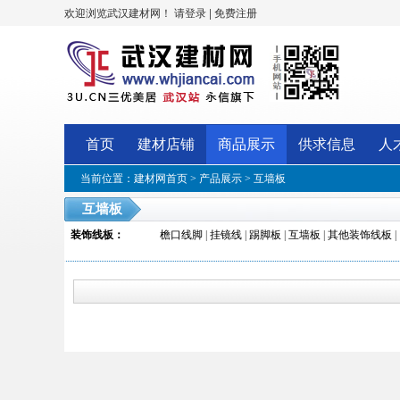
欢迎浏览武汉建材网！
|
请登录
免费注册
首页
建材店铺
商品展示
供求信息
人
当前位置：
建材网首页
>
产品展示
>
互墙板
互墙板
装饰线板
：
檐口线脚
|
挂镜线
|
踢脚板
|
互墙板
|
其他装饰线板
|