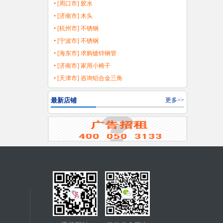
• [周口市] 胶水
• [济南市] 木头
• [杭州市] 不锈钢
• [宁波市] 不锈钢
• [海东市] 求购镀锌钢管
• [济南市] 家用小椅子
• [天津市] 咨询铝合金三角
最新店铺
更多>>