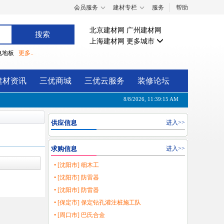
会员服务
建材专栏
服务
帮助
北京建材网
广州建材网
上海建材网
更多城市
电地板
更多..
建材资讯
三优商城
三优云服务
装修论坛
8/8/2026, 11:39:15 AM
供应信息
进入>>
求购信息
进入>>
• [沈阳市] 细木工
• [沈阳市] 防雷器
• [沈阳市] 防雷器
• [保定市] 保定钻孔灌注桩施工队
• [周口市] 巴氏合金