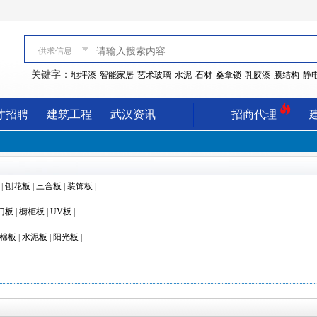
供求信息
关键字：
地坪漆
智能家居
艺术玻璃
水泥
石材
桑拿锁
乳胶漆
膜结构
静
才招聘
建筑工程
武汉资讯
招商代理
|
刨花板
|
三合板
|
装饰板
|
门板
|
橱柜板
|
UV板
|
棉板
|
水泥板
|
阳光板
|