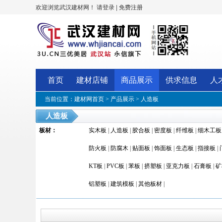
欢迎浏览武汉建材网！
|
请登录
免费注册
首页
建材店铺
商品展示
供求信息
人
当前位置：
建材网首页
>
产品展示
>
人造板
人造板
板材
：
实木板
|
人造板
|
胶合板
|
密度板
|
纤维板
|
细木工板
防火板
|
防腐木
|
贴面板
|
饰面板
|
生态板
|
指接板
|
KT板
|
PVC板
|
苯板
|
挤塑板
|
亚克力板
|
石膏板
|
矿
铝塑板
|
建筑模板
|
其他板材
|