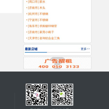
• [周口市] 胶水
• [济南市] 木头
• [杭州市] 不锈钢
• [宁波市] 不锈钢
• [海东市] 求购镀锌钢管
• [济南市] 家用小椅子
• [天津市] 咨询铝合金三角
最新店铺
更多>>