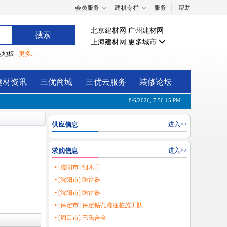
会员服务
建材专栏
服务
帮助
北京建材网
广州建材网
上海建材网
更多城市
电地板
更多..
建材资讯
三优商城
三优云服务
装修论坛
8/6/2026, 7:56:15 PM
供应信息
进入>>
求购信息
进入>>
• [沈阳市] 细木工
• [沈阳市] 防雷器
• [沈阳市] 防雷器
• [保定市] 保定钻孔灌注桩施工队
• [周口市] 巴氏合金