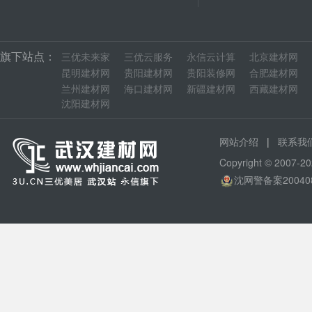
旗下站点：
三优未来家
三优云服务
永信云计算
北京建材网
昆明建材网
贵阳建材网
贵阳装修网
合肥建材网
兰州建材网
海口建材网
新疆建材网
西藏建材网
沈阳建材网
|
网站介绍
联系我
Copyright © 200
沈网警备案20040