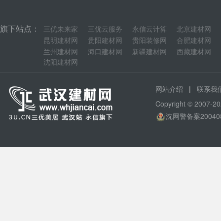
旗下站点：
三优未来家
三优云服务
永信云计算
北京建材网
昆明建材网
贵阳建材网
贵阳装修网
合肥建材网
兰州建材网
海口建材网
新疆建材网
西藏建材网
沈阳建材网
|
网站介绍
联系我
Copyright © 200
沈网警备案20040