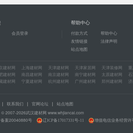
馈
帮助中心
会员登录
付款方式
帮助中心
友情链接
法律声明
站点地图
京建材网
上海建材网
天津建材网
天津家居网
天津装修网
重
肥建材网
南昌建材网
南京建材网
南宁建材网
太原建材网
石
藏建材网
宁夏建材网
杭州建材网
广州建材网
郑州建材网
济
|
|
|
联系我们
官网论坛
站点地图
ht © 2007-2026武汉建材网
www.whjiancai.com
备案20040880号
增值电信业务经营许可证
辽ICP备17017331号-11