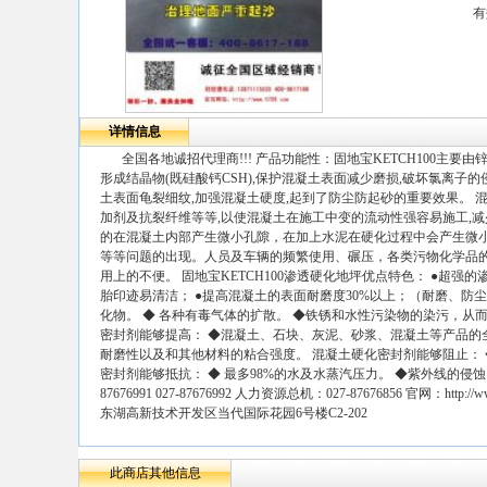
有
详情信息
全国各地诚招代理商!!! 产品功能性：固地宝KETCH100主要
形成结晶物(既硅酸钙CSH),保护混凝土表面减少磨损,破坏氯离
土表面龟裂细纹,加强混凝土硬度,起到了防尘防起砂的重要效果。 
加剂及抗裂纤维等等,以使混凝土在施工中变的流动性强容易施工,减
的在混凝土内部产生微小孔隙，在加上水泥在硬化过程中会产生微
等等问题的出现。人员及车辆的频繁使用、碾压，各类污物化学品的
用上的不便。 固地宝KETCH100渗透硬化地坪优点特色： ●超强
胎印迹易清洁； ●提高混凝土的表面耐磨度30%以上；（耐磨、防尘,不
化物。 ◆ 各种有毒气体的扩散。 ◆铁锈和水性污染物的染污，从
密封剂能够提高： ◆混凝土、石块、灰泥、砂浆、混凝土等产品的全
耐磨性以及和其他材料的粘合强度。 混凝土硬化密封剂能够阻止：
密封剂能够抵抗： ◆ 最多98%的水及水蒸汽压力。 ◆紫外线的侵蚀。 
87676991 027-87676992 人力资源总机：027-87676856 官网：http
东湖高新技术开发区当代国际花园6号楼C2-202
此商店其他信息