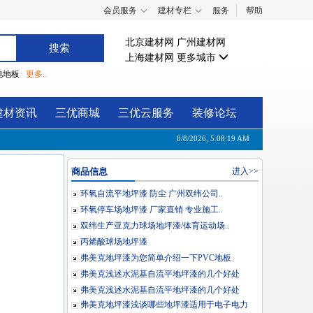
会员服务
建材专栏
服务
帮助
北京建材网
广州建材网
上海建材网
更多城市
电地板
更多..
建材资讯
三优商城
三优云服务
装修论坛
8/8/2026, 5:08:20 AM
商品信息
进入>>
环氧自流平地坪漆 防尘 广州双纬公司..
环氧停车场地坪漆 厂家直销 专业施工..
双纬生产亚克力球场地坪漆/体育运动场..
丙烯酸球场地坪漆
弗美克地坪漆为您简单介绍一下PVC地板
弗美克浅述水泥基自流平地坪漆的几个好处
弗美克浅述水泥基自流平地坪漆的几个好处
弗美克地坪漆浅谈哪些地坪漆适用于电子电力