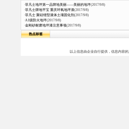
·
菲凡士地坪第一品牌地美丽——美丽的地坪
(2017/9/8)
·
菲凡士牌地平宝 重庆环氧地坪漆
(2017/9/8)
·
菲凡士 聚硅锂型液体土壤固化剂
(2017/9/8)
·
A1级防火地坪
(2017/9/8)
·
金刚砂耐磨地坪漆注意事项
(2017/9/8)
热点标签
以上信息由企业自行提供，信息内容的