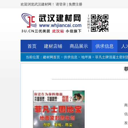
欢迎浏览武汉建材网！
|
请登录
免费注册
首页
建材店铺
商品展示
供求信息
人
当前位置：
建材网首页
>
供求信息
>
地坪漆
> 菲凡士牌混凝土密封
商
信
发