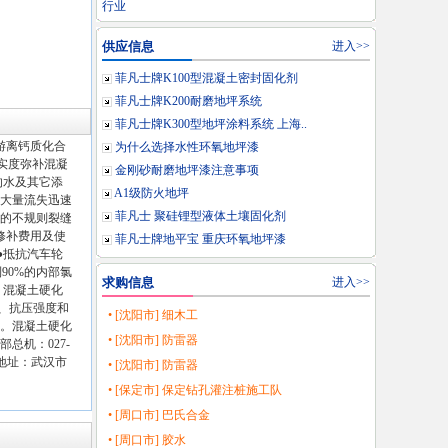
行业
供应信息
进入>>
菲凡士牌K100型混凝土密封固化剂
菲凡士牌K200耐磨地坪系统
菲凡士牌K300型地坪涂料系统 上海..
中游离钙质化合
为什么选择水性环氧地坪漆
密实度弥补混凝
金刚砂耐磨地坪漆注意事项
的水及其它添
A1级防火地坪
的大量流失迅速
菲凡士 聚硅锂型液体土壤固化剂
的不规则裂缝
修补费用及使
菲凡士牌地平宝 重庆环氧地坪漆
●抵抗汽车轮
90%的内部氯
求购信息
进入>>
 混凝土硬化
 、抗压强度和
• [沈阳市] 细木工
化。混凝土硬化
• [沈阳市] 防雷器
总机：027-
司 邮寄地址：武汉市
• [沈阳市] 防雷器
• [保定市] 保定钻孔灌注桩施工队
• [周口市] 巴氏合金
• [周口市] 胶水