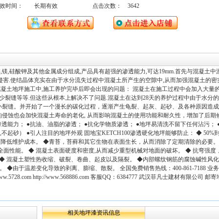
效时间：
长期有效
点击次数：
3642
由锌,镁,硅酸钾及其他金属成分组成,产品具有超强的渗透能力,可达19mm.首先与混凝土
子的侵害.使结晶体充实在由于水分流失过程中混凝土所产生的空隙中,从而加强混凝土的
混凝土地坪施工中,施工养护完毕后即会出现的问题： 混凝土在施工过程中会加入大量
少裂缝等等.但这些从根本上解决不了问题.混凝土在达到28天的养护过程中由于水分
小裂缝。并开始了一个漫长的碳化过程，逐渐产生龟裂、起灰、起砂、及各种原因造成
侵蚀也会加快混凝土寿命的老化, 从而影响混凝土的使用功能和耐久性，增加了后期
的渗透能力； ●抗油、油脂的渗透； ●抗化学物质渗透； ●地坪易清洗不留下任何沾污； 
起砂） ●引人注目的地坪外观 固地宝KETCH100渗透硬化地坪能够防止： ◆ 50%到
而降低维护成本。 ◆青苔，苔藓和其它生物在表面生长，从而消除了定期清除的必要。
面性能。 ◆ 混凝土表面硬度和密度,从而减少重型机械对地面的破坏。 ◆ 抗弯强度
 ◆ 混凝土塑性热收缩、破裂、卷曲、起皮以及隔裂。 ◆内部螺纹钢筋的腐蚀碱性风
◆由于温差变化导致的剥离、膨缩、散裂。 全国免费销售热线：400-861-7188 业务部
://www.5728.com http://www.568886.com 客服QQ：6384777 武汉菲凡士建材有限公
相关地坪漆资讯信息