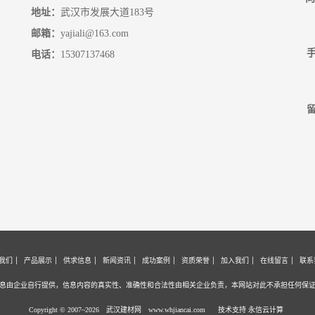
地址：
武汉市发展大道183号
邮箱：
yajiali@163.com
手
电话：
15307137468
留
我们
产品展示
供求信息
新闻资讯
成功案例
资质荣誉
加入我们
在线留言
联系
息由企业自行提供，信息内容的真实性、准确性和合法性由相关企业负责，本网站对此不承担任何保
Copyright © 2007~2026 武汉建材网
www.whjiancai.com
技术支持 永信云计算